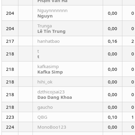
Phạm Vân Hà
Nguynnnnnnn
204
0,00
0
Nguyn
Trunga
204
0,00
0
Lê Tín Trung
217
hanhatbao
0,16
2
t
218
0,00
0
t
kafkasimp
218
0,00
0
Kafka Simp
218
hihi_ok
0,00
0
dzthicojsai23
218
0,00
0
Dao Dang Khoa
218
gaucho
0,00
0
223
QBG
0,10
1
224
MonoBoo123
0,00
0