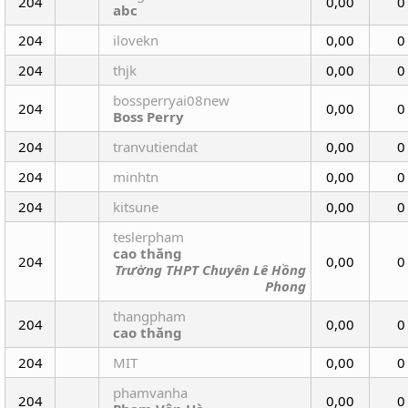
204
0,00
0
abc
204
ilovekn
0,00
0
204
thjk
0,00
0
bossperryai08new
204
0,00
0
Boss Perry
204
tranvutiendat
0,00
0
204
minhtn
0,00
0
204
kitsune
0,00
0
teslerpham
cao thăng
204
0,00
0
Trường THPT Chuyên Lê Hồng
Phong
thangpham
204
0,00
0
cao thăng
204
MIT
0,00
0
phamvanha
204
0,00
0