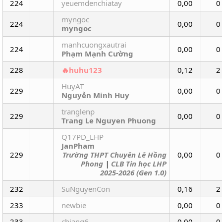
224
yeuemdenchiatay
0,00
0
myngoc
224
0,00
0
myngoc
manhcuongxautrai
224
0,00
0
Phạm Mạnh Cường
228
huhu123
0,12
2
HuyAT
229
0,00
0
Nguyễn Minh Huy
tranglenp
229
0,00
0
Trang Le Nguyen Phuong
Q17PD_LHP
JanPham
229
Trường THPT Chuyên Lê Hồng
0,00
0
Phong
|
CLB Tin học LHP
2025-2026 (Gen 1.0)
232
SuNguyenCon
0,16
2
233
newbie
0,00
0
233
chianq6
0,00
0