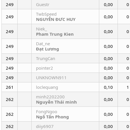
249
Guestr
0,00
0
TwbSpeed
249
0,00
0
NGUYỄN ĐƯC HUY
Niek_
249
0,00
0
Pham Trung Kien
Dat_ne
249
0,00
0
Đạt Lương
249
TrungCan
0,00
0
249
pointer2
0,00
0
249
UNKNOWN911
0,00
0
261
loclequang
0,10
1
minh2202200
262
0,00
0
Nguyễn Thái minh
FongNgoo
262
0,00
0
Ngô Tấn Phong
262
diiy6907
0,00
0