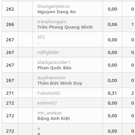
Dsungaripterus
262
0,00
0
Nguyen Dang An
tranphongqm
266
0,06
1
Trần Phong Quang Minh
SF2
267
0,00
0
.
267
ndfhjbfdkr
0,00
0
blackjackcoder1
267
0,00
0
Phan Quốc Bảo
duythannnnn
267
0,00
0
Thân Đức Minh Duy
271
FubuGold2
0,31
2
272
kiethm07
0,00
0
mh_anhkiet
272
0,00
0
Đặng Anh Kiệt
a
272
0,00
0
a