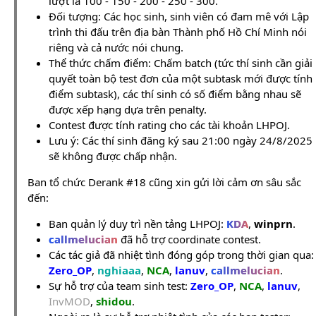
lượt là 100 - 150 - 200 - 250 - 300.
Đối tượng: Các học sinh, sinh viên có đam mê với Lập
trình thi đấu trên địa bàn Thành phố Hồ Chí Minh nói
riêng và cả nước nói chung.
Thể thức chấm điểm: Chấm batch (tức thí sinh cần giải
quyết toàn bộ test đơn của một subtask mới được tính
điểm subtask), các thí sinh có số điểm bằng nhau sẽ
được xếp hạng dựa trên penalty.
Contest được tính rating cho các tài khoản LHPOJ.
Lưu ý: Các thí sinh đăng ký sau 21:00 ngày 24/8/2025
sẽ không được chấp nhận.
Ban tổ chức Derank #18 cũng xin gửi lời cảm ơn sâu sắc
đến:
Ban quản lý duy trì nền tảng LHPOJ:
KDA
,
winprn
.
callmelucian
đã hỗ trợ coordinate contest.
Các tác giả đã nhiệt tình đóng góp trong thời gian qua:
Zero_OP
,
nghiaaa
,
NCA
,
lanuv
,
callmelucian
.
Sự hỗ trợ của team sinh test:
Zero_OP
,
NCA
,
lanuv
,
InvMOD
,
shidou
.