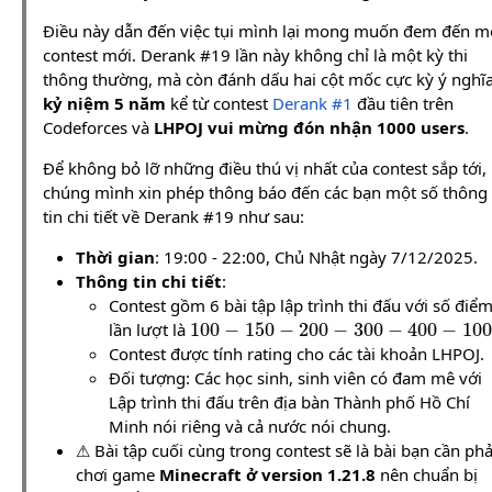
Điều này dẫn đến việc tụi mình lại mong muốn đem đến m
contest mới. Derank #19 lần này không chỉ là một kỳ thi
thông thường, mà còn đánh dấu hai cột mốc cực kỳ ý nghĩa
kỷ niệm 5 năm
kể từ contest
Derank #1
đầu tiên trên
Codeforces và
LHPOJ vui mừng đón nhận 1000 users
.
Để không bỏ lỡ những điều thú vị nhất của contest sắp tới,
chúng mình xin phép thông báo đến các bạn một số thông
tin chi tiết về Derank #19 như sau:
Thời gian
: 19:00 - 22:00, Chủ Nhật ngày 7/12/2025.
Thông tin chi tiết
:
Contest gồm 6 bài tập lập trình thi đấu với số điể
100
−
150
−
200
−
300
−
400
−
10
lần lượt là
Contest được tính rating cho các tài khoản LHPOJ.
Đối tượng: Các học sinh, sinh viên có đam mê với
Lập trình thi đấu trên địa bàn Thành phố Hồ Chí
Minh nói riêng và cả nước nói chung.
⚠ Bài tập cuối cùng trong contest sẽ là bài bạn cần phả
chơi game
Minecraft ở version 1.21.8
nên chuẩn bị