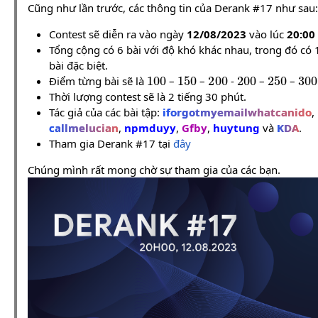
Cũng như lần trước, các thông tin của Derank #17 như sau:
Contest sẽ diễn ra vào ngày
12/08/2023
vào lúc
20:00
Tổng cộng có 6 bài với độ khó khác nhau, trong đó có 
bài đặc biệt.
100
150
200
200
250
30
Điểm từng bài sẽ là
–
–
-
–
–
Thời lượng contest sẽ là 2 tiếng 30 phút.
Tác giả của các bài tập:
iforgotmyemailwhatcanido
,
callmelucian
,
npmduyy
,
Gfby
,
huytung
và
KDA
.
Tham gia Derank #17 tại
đây
Chúng mình rất mong chờ sự tham gia của các bạn.