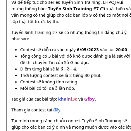
Và để tiếp tục cho series Tuyển Sinh Training, LHPOJ vui
mừng thông báo:
Tuyển Sinh Training #7
đã xuất hiện và
vẫn mong có thể giúp cho các bạn lớp 9 có thể có một nơi 
tập thật tốt trước kỳ thi.
Tuyển Sinh Training #7 sẽ có những thông tin đáng chú ý
như sau:
Contest sẽ diễn ra vào ngày
6/05/2023
vào lúc
20:00
Tổng cộng có 3 bài với độ khó được đánh giá là sát với
đề thi chuyên Tin của Sở Giáo dục.
3
3
4
Điểm từng bài sẽ là
-
-
.
Thời lượng contest sẽ là 2 tiếng 30 phút.
Contest sẽ không tính rating.
3
Mỗi bài có tối đa
lần nộp.
Tác giả của các bài tập:
khaini3c
và
Gfby
.
Tham gia contest tại
đây
Tụi mình mong rằng chuỗi contest Tuyển Sinh Training sẽ
giúp cho các bạn có ý định và mong muốn được vào các lớ