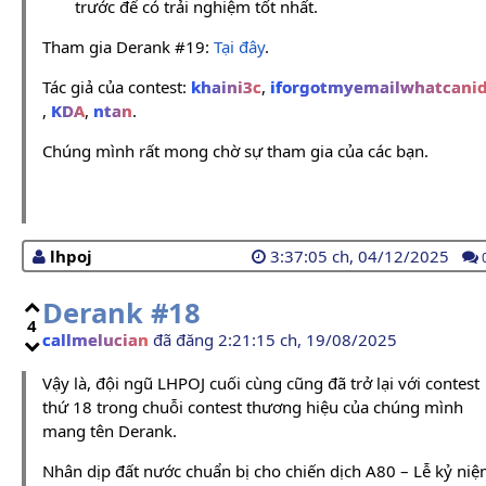
trước để có trải nghiệm tốt nhất.
Tham gia Derank #19:
Tại đây
.
Tác giả của contest:
khaini3c
,
iforgotmyemailwhatcani
,
KDA
,
ntan
.
Chúng mình rất mong chờ sự tham gia của các bạn.
lhpoj
3:37:05 ch, 04/12/2025
Derank #18
4
callmelucian
đã đăng 2:21:15 ch, 19/08/2025
Vậy là, đội ngũ LHPOJ cuối cùng cũng đã trở lại với contest
thứ 18 trong chuỗi contest thương hiệu của chúng mình
mang tên Derank.
Nhân dịp đất nước chuẩn bị cho chiến dịch A80 – Lễ kỷ ni