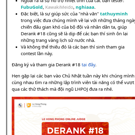
Ngoài ra là sự hỗ trợ nhiệt tình của các bạn tester:
FubuGold
,
KawakiMeido
,
nghiaaa
.
Đặc biệt, là sự giúp sức của "nhà văn"
tathuyminh
trong việc đưa chúng mình về lại với những tháng ngà
chiến đấu gian khó của bộ đội và nhân dân ta, giúp
Derank #18 cũng sẽ là dịp để các bạn thí sinh ôn lại
những trang vàng lịch sử nước nhà.
Và không thể thiếu đó là các bạn thí sinh tham gia
contest lần này.
Đăng ký và tham gia Derank #18
tại đây
.
Hẹn gặp lại các bạn vào Chủ Nhật tuần này khi chúng mình
cùng nhau tìm ra những lập trình viên tài năng có thể vượt
qua các thử thách mà đội ngũ LHPOJ đưa ra nhé.