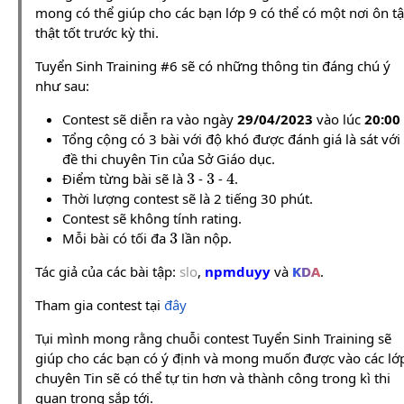
mong có thể giúp cho các bạn lớp 9 có thể có một nơi ôn t
thật tốt trước kỳ thi.
Tuyển Sinh Training #6 sẽ có những thông tin đáng chú ý
như sau:
Contest sẽ diễn ra vào ngày
29/04/2023
vào lúc
20:00
Tổng cộng có 3 bài với độ khó được đánh giá là sát với
đề thi chuyên Tin của Sở Giáo dục.
3
3
4
Điểm từng bài sẽ là
-
-
.
Thời lượng contest sẽ là 2 tiếng 30 phút.
Contest sẽ không tính rating.
3
Mỗi bài có tối đa
lần nộp.
Tác giả của các bài tập:
slo
,
npmduyy
và
KDA
.
Tham gia contest tại
đây
Tụi mình mong rằng chuỗi contest Tuyển Sinh Training sẽ
giúp cho các bạn có ý định và mong muốn được vào các lớ
chuyên Tin sẽ có thể tự tin hơn và thành công trong kì thi
quan trọng sắp tới.