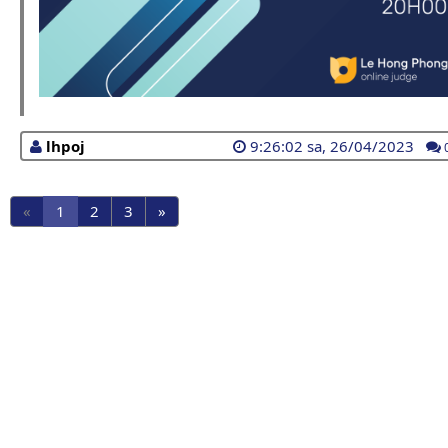
lhpoj
9:26:02 sa, 26/04/2023
«
1
2
3
»