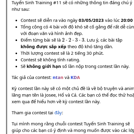
Tuyển Sinh Training #11 sẽ có những thông tin đáng chú ý
như sau:
Contest sẽ diễn ra vào ngày
03/05/2023
vào lúc
20:00
Tổng cộng có 4 bài với độ khó sẽ cố gắng để rất dễ cù
với đoạn văn và hình ảnh đẹp.
2
2
3
3
Điểm từng bài sẽ là
-
-
-
. Lưu ý, các bài tập
không được sắp xếp
theo độ khó tăng dần.
Thời lượng contest sẽ là 2 tiếng 30 phút.
Contest sẽ không tính rating.
Sẽ
không giới hạn
số lần nộp trong contest lần này.
Tác giả của contest:
ntan
và
KDA
Kỳ contest lần này sẽ có một chủ đề là về bộ truyện và ani
lãng mạn tên là Josee, Hổ và Cá. Các bạn có thể đọc thử ho
xem qua để hiểu hơn về kỳ contest lần này.
Tham gia contest tại
đây
:
Tụi mình mong rằng chuỗi contest Tuyển Sinh Training sẽ
giúp cho các bạn có ý định và mong muốn được vào các lớ