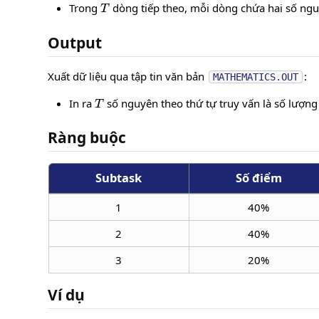
Trong
dòng tiếp theo, mỗi dòng chứa hai số ng
Output
Xuất dữ liệu qua tập tin văn bản
:
MATHEMATICS.OUT
T
In ra
số nguyên theo thứ tự truy vấn là số lượng
Ràng buộc
Subtask
Số điểm
1
40%
2
40%
3
20%
Ví dụ