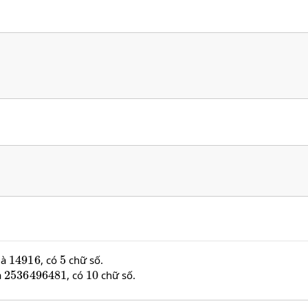
14916
5
là
, có
chữ số.
2536496481
10
à
, có
chữ số.