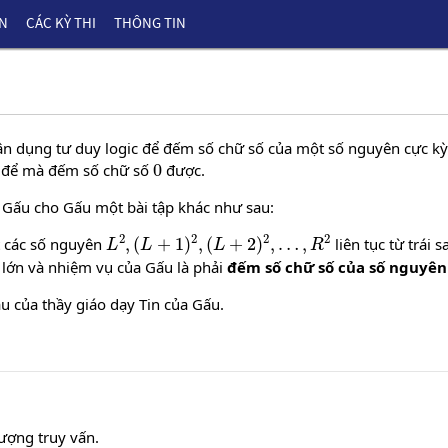
ÊN
CÁC KỲ THI
THÔNG TIN
 vận dụng tư duy logic để đếm số chữ số của một số nguyên cực kỳ
0
 để mà đếm số chữ số
được.
a Gấu cho Gấu một bài tập khác như sau:
L
2
,
(
L
+
1
)
2
,
(
L
+
2
)
2
,
…
,
R
2
ết các số nguyên
liên tục từ trái 
 lớn và nhiệm vụ của Gấu là phải
đếm số chữ số của số nguyên
ầu của thầy giáo dạy Tin của Gấu.
lượng truy vấn.
L
,
R