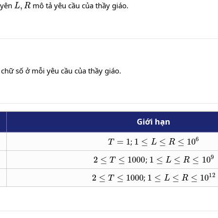
uyên
mô tả yêu cầu của thầy giáo.
 chữ số ở mỗi yêu cầu của thầy giáo.
Giới hạn
T
=
1
1
≤
L
≤
R
≤
10
6
;
2
≤
T
≤
1000
1
≤
L
≤
R
≤
10
9
;
2
≤
T
≤
1000
1
≤
L
≤
R
≤
10
12
;