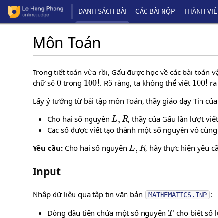
DANH SÁCH BÀI
CÁC BÀI NỘP
THÀNH VI
Môn Toán
Trong tiết toán vừa rồi, Gấu được học về các bài toán
0
100
!
100
!
chữ số
trong
. Rõ ràng, ta không thể viết
ra
Lấy ý tưởng từ bài tập môn Toán, thầy giáo dạy Tin củ
L
,
R
Cho hai số nguyên
, thầy của Gấu lần lượt vi
Các số được viết tạo thành một số nguyên vô cùng
L
,
R
Yêu cầu:
Cho hai số nguyên
, hãy thực hiện yêu c
Input
Nhập dữ liệu qua tập tin văn bản
:
MATHEMATICS.INP
T
Dòng đầu tiên chứa một số nguyên
cho biết số 
T