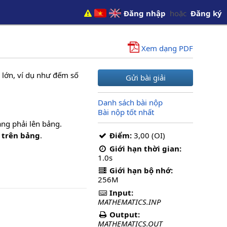
Đăng nhập
hoặc
Đăng ký
Xem dạng PDF
 lớn, ví dụ như đếm số
Gửi bài giải
Danh sách bài nộp
Bài nộp tốt nhất
sang phải lên bảng.
 trên bảng
.
Điểm:
3,00 (OI)
Giới hạn thời gian:
1.0s
Giới hạn bộ nhớ:
256M
Input:
MATHEMATICS.INP
Output:
MATHEMATICS.OUT