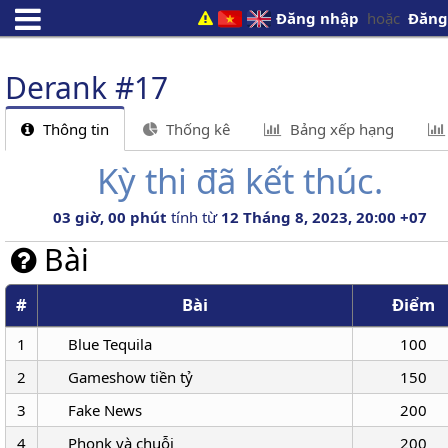
Đăng nhập
hoặc
Đăng
Derank #17
Thông tin
Thống kê
Bảng xếp hạng
Kỳ thi đã kết thúc.
03 giờ, 00 phút
tính từ
12 Tháng 8, 2023, 20:00 +07
Bài
#
Bài
Điểm
1
Blue Tequila
100
2
Gameshow tiền tỷ
150
3
Fake News
200
4
Phonk và chuỗi
200