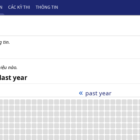
ÊN
CÁC KỲ THI
THÔNG TIN
 tin.
iệu nào.
last year
«
past year