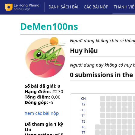
DANH SÁCH BÀI
CÁC BÀI NỘP
THÀNH VI
DeMen100ns
Người dùng không chia sẻ thông
Huy hiệu
Người dùng này không có huy h
0 submissions in the 
Số bài đã giải: 0
Hạng điểm:
#270
Tổng điểm:
0,00
CN
Đóng góp:
-5
T2
T3
Xem các bài nộp
T4
T5
Đã tham gia 1 kỳ
T6
thi
T7
Hạng rating:
#95