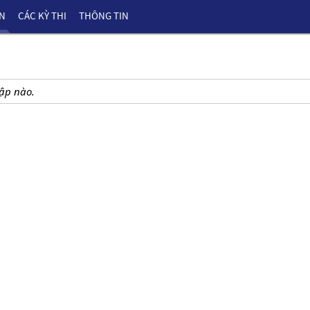
ÊN
CÁC KỲ THI
THÔNG TIN
ập nào.