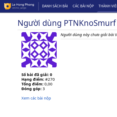
DANH SÁCH BÀI
CÁC BÀI NỘP
THÀNH VI
Người dùng PTNKnoSmurf
Người dùng này chưa giải bài t
Số bài đã giải: 0
Hạng điểm:
#270
Tổng điểm:
0,00
Đóng góp:
3
Xem các bài nộp