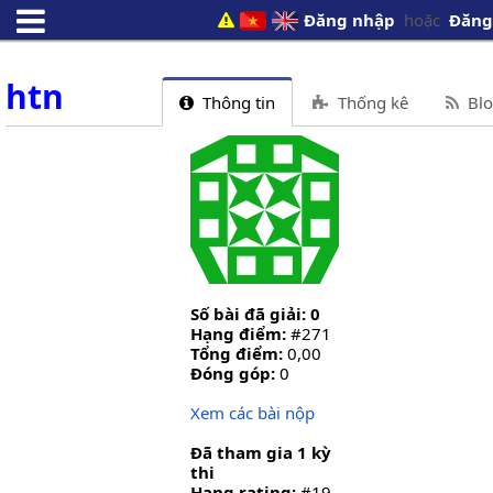
Đăng nhập
hoặc
Đăng
htn
Thông tin
Thống kê
Blo
Số bài đã giải: 0
Hạng điểm:
#271
Tổng điểm:
0,00
Đóng góp:
0
Xem các bài nộp
Đã tham gia 1 kỳ
thi
Hạng rating:
#19