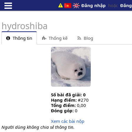
Đăng nhập
hoặc
Đăng
hydroshiba
Thông tin
Thống kê
Blog
Số bài đã giải: 0
Hạng điểm:
#270
Tổng điểm:
0,00
Đóng góp:
0
Xem các bài nộp
Người dùng không chia sẻ thông tin.