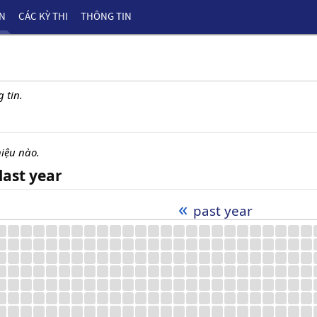
ÊN
CÁC KỲ THI
THÔNG TIN
 tin.
iệu nào.
last year
«
past year