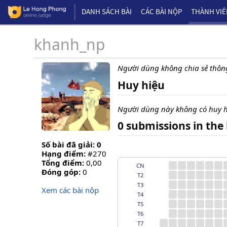
DANH SÁCH BÀI
CÁC BÀI NỘP
THÀNH VI
khanh_np
Người dùng không chia sẻ thông
Huy hiệu
Người dùng này không có huy h
0 submissions in the 
Số bài đã giải: 0
Hạng điểm:
#270
Tổng điểm:
0,00
CN
Đóng góp:
0
T2
T3
Xem các bài nộp
T4
T5
T6
T7