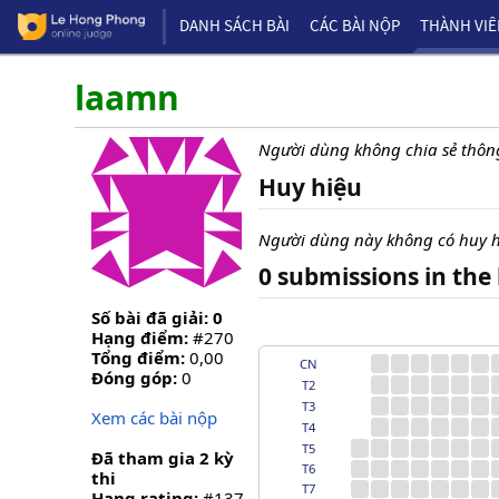
DANH SÁCH BÀI
CÁC BÀI NỘP
THÀNH VI
laamn
Người dùng không chia sẻ thông
Huy hiệu
Người dùng này không có huy h
0 submissions in the 
Số bài đã giải: 0
Hạng điểm:
#270
Tổng điểm:
0,00
CN
Đóng góp:
0
T2
T3
Xem các bài nộp
T4
T5
Đã tham gia 2 kỳ
T6
thi
T7
Hạng rating:
#137