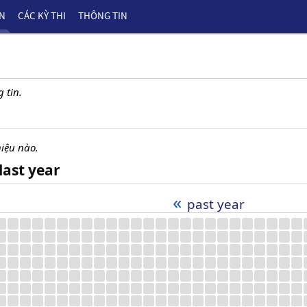
ÊN
CÁC KỲ THI
THÔNG TIN
 tin.
iệu nào.
last year
«
past year