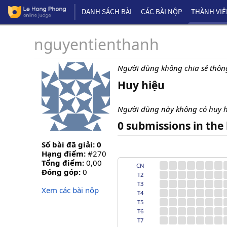
DANH SÁCH BÀI
CÁC BÀI NỘP
THÀNH VI
nguyentienthanh
Người dùng không chia sẻ thông
Huy hiệu
Người dùng này không có huy h
0 submissions in the 
Số bài đã giải: 0
Hạng điểm:
#270
Tổng điểm:
0,00
CN
Đóng góp:
0
T2
T3
Xem các bài nộp
T4
T5
T6
T7