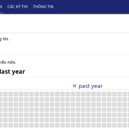
ÊN
CÁC KỲ THI
THÔNG TIN
 tin.
iệu nào.
last year
«
past year