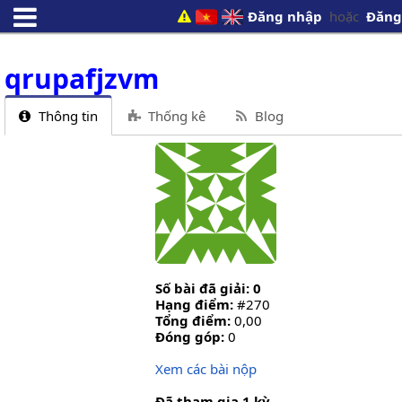
Đăng nhập
hoặc
Đăng
qrupafjzvm
Thông tin
Thống kê
Blog
Số bài đã giải: 0
Hạng điểm:
#270
Tổng điểm:
0,00
Đóng góp:
0
Xem các bài nộp
Đã tham gia 1 kỳ